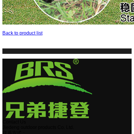
Back to product list
Contact Us
Jiedeng outdoor products Co. Ltd.
联系方式：