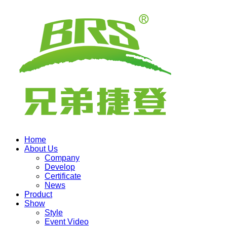
Home
About Us
Company
Develop
Certificate
News
Product
Show
Style
Event Video