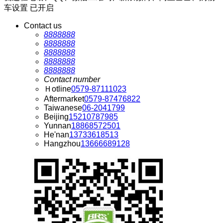
车设置
已开启
Contact us
8888888
8888888
8888888
8888888
8888888
Contact number
Ｈotline
0579-87111023
Aftermarket
0579-87476822
Taiwanese
06-2041799
Beijing
15210787985
Yunnan
18868572501
He'nan
13733618513
Hangzhou
13666689128