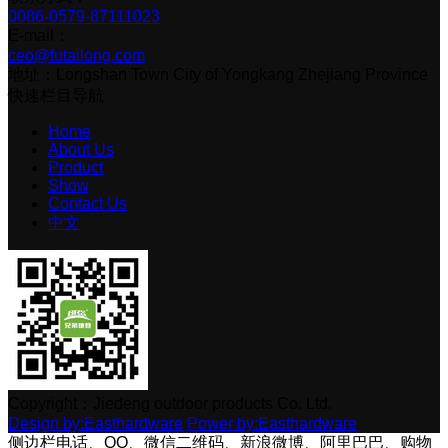
0086-0579-87111023
E-mail：
ceo@futailong.com
地址：Longshan Town City of Yongkang Zhejiang Province
快速栏目导航
Home
About Us
Product
Show
Contact Us
中文
Copyright：Jiedeng outdoor products Co. Ltd.
Design by:Easthardware
Power by:Easthardware
侧边栏电话、QQ、微信二维码、新浪微博、阿里巴巴、购物