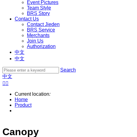
Event Pictures
Team Style
BRS Story
Contact Us
Contact Jieden
BRS Service
Merchants
Join Us
Authorization
中文
中文
Search
中文


Current location
:
Home
Product
Canopy