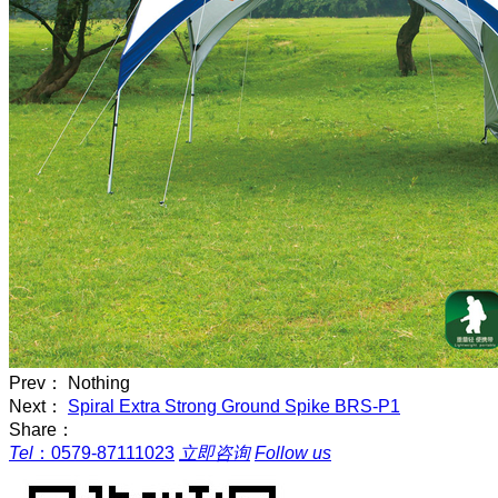
Prev： Nothing
Next：
Spiral Extra Strong Ground Spike BRS-P1
Share：
Tel
：
0579-87111023
立即咨询
Follow us