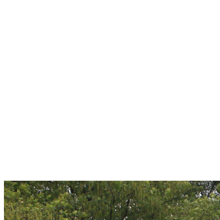
轻，有效使用面积更大
,
携带更方便
.
布料：
190T 75D
涤纶，
PU
防水涂层（耐水压
450MM
），布料上的聚
亚安酯防水涂层保证帐内干爽。涂银层防紫外线
（
50+UPF）
。
抗风结构：
组合使用的通风外帐与弹力绳连接而成的帐杆，帐杆连接结构
件以及防风绳，使天幕坚牢稳固。
任意调节高度
:
高度可根据地形任意调节（高度可调节
30CM）.
是户外休闲度假、户外办公、展会、垂钓、临时经商、户外停
车等必备时尚用品。
尺寸：
36
50*3650*2230~2680mm
外箱尺寸：
280*210*1000mm
重量：
8.2kg（
不含附件
）